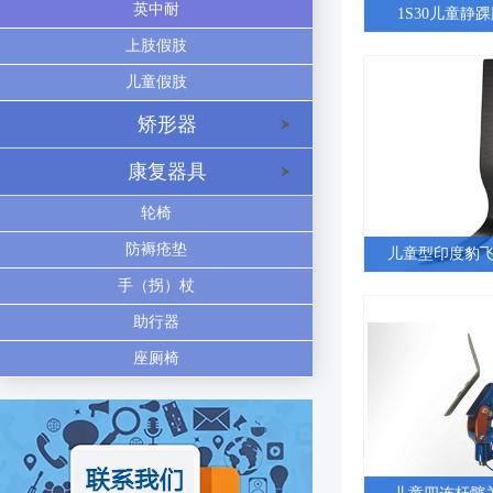
英中耐
1S30儿童静
上肢假肢
儿童假肢
矫形器
康复器具
轮椅
防褥疮垫
儿童型印度豹飞毛
手（拐）杖
助行器
座厕椅