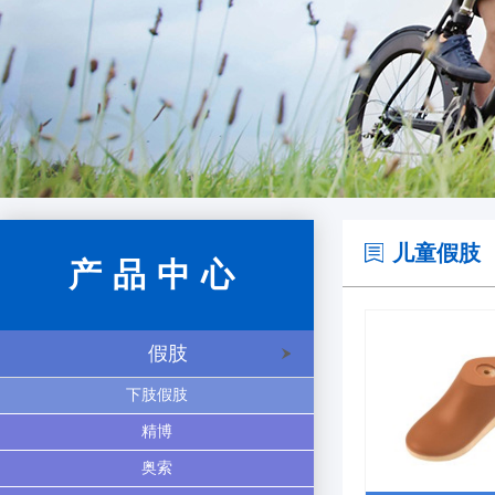
儿童假肢
产品中心
假肢
下肢假肢
精博
奥索